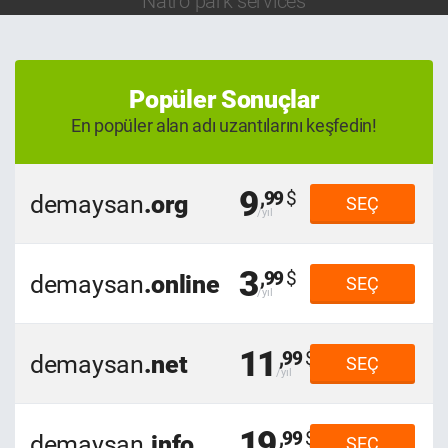
Natro park services
Popüler Sonuçlar
En popüler alan adı uzantılarını keşfedin!
9
,99
demaysan
.org
SEÇ
3
,99
demaysan
.online
SEÇ
11
,99
demaysan
.net
SEÇ
19
,99
demaysan
.info
SEÇ