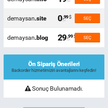
0
,99
demaysan
.site
SEÇ
29
,99
demaysan
.blog
SEÇ
Ön Sipariş Önerileri
Backorder hizmetimizin avantajlarını keşfedin!
Sonuç Bulunamadı.